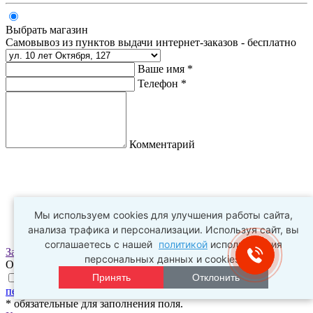
Выбрать магазин
Самовывоз из пунктов выдачи интернет-заказов - бесплатно
Ваше имя *
Телефон *
Комментарий
Мы используем cookies для улучшения работы сайта,
анализа трафика и персонализации. Используя сайт, вы
соглашаетесь с нашей
политикой
использования
Заказать
персональных данных и cookies.
Оплата заказа происходит в пункте выдачи
Принять
Отклонить
Нажимая на галочку, я соглашаюсь с
условиями обработки
персональных данных
и
политикой конфиденциальности
* обязательные для заполнения поля.