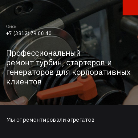
Омск
+7 (3812) 79 00 40
Ваш город
Профессиональный
ремонт турбин, стартеров и
генераторов для корпоративных
клиентов
Выбрать другой город
Новосибирск
Томск
Кемерово
Омск
Мы отремонтировали агрегатов