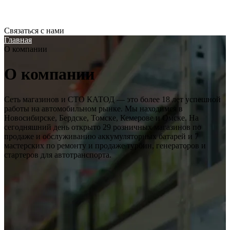
Связаться с нами
Главная
О компании
О компании
Сеть магазинов и СТО КАТОД — это более 18 лет успешной
работы на автомобильном рынке. Мы находимся в
Новосибирске, Бердске, Томске, Кемерове и Омске. На
сегодняшний день открыто 29 розничных магазинов по
продаже и обслуживанию аккумуляторных батарей и 7
мастерских по ремонту и продаже турбин, генераторов и
стартеров для автотранспорта.