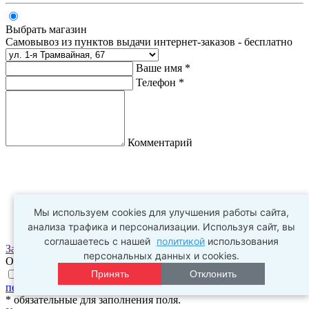
Выбрать магазин
Самовывоз из пунктов выдачи интернет-заказов - бесплатно
Ваше имя *
Телефон *
Комментарий
Мы используем cookies для улучшения работы сайта,
анализа трафика и персонализации. Используя сайт, вы
соглашаетесь с нашей
политикой
использования
Заказать
персональных данных и cookies.
Оплата заказа происходит в пункте выдачи
Принять
Отклонить
Нажимая на галочку, я соглашаюсь с
условиями обработки
персональных данных
и
политикой конфиденциальности
* обязательные для заполнения поля.