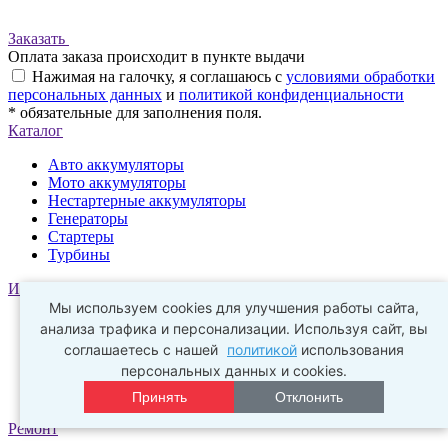
Заказать
Оплата заказа происходит в пункте выдачи
Нажимая на галочку, я соглашаюсь с
условиями обработки
персональных данных
и
политикой конфиденциальности
* обязательные для заполнения поля.
Каталог
Авто аккумуляторы
Мото аккумуляторы
Нестартерные аккумуляторы
Генераторы
Стартеры
Турбины
Информация
Мы используем cookies для улучшения работы сайта,
О компании
анализа трафика и персонализации. Используя сайт, вы
Новости
соглашаетесь с нашей
политикой
использования
Оптовым покупателям
персональных данных и cookies.
Обработка персональных данных
Политика конфиденциальности
Принять
Отклонить
Ремонт