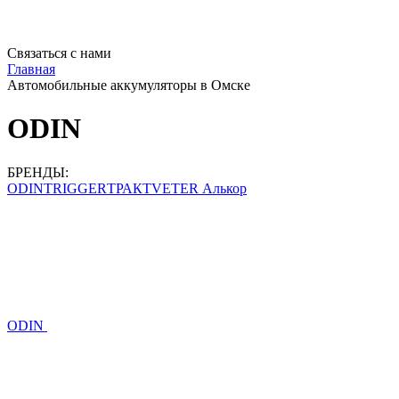
Связаться с нами
Главная
Автомобильные аккумуляторы в Омске
ODIN
БРЕНДЫ:
T
ODIN
TRIGGER
ТРАКТ
VETER Алькор
ODIN