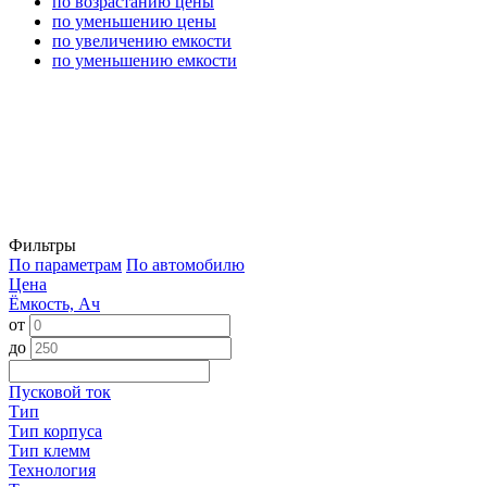
по возрастанию цены
по уменьшению цены
по увеличению емкости
по уменьшению емкости
Фильтры
По параметрам
По автомобилю
Цена
Ёмкость, Ач
от
до
Пусковой ток
Тип
Тип корпуса
Тип клемм
Технология